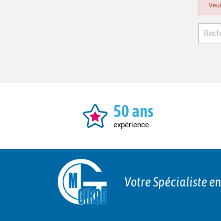
Veui
50 ans
expérience
Votre Spécialiste e