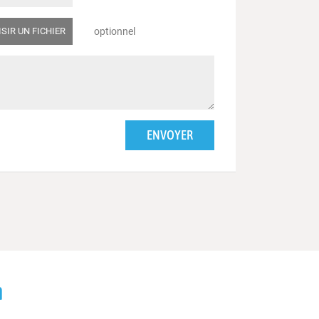
SIR UN FICHIER
optionnel
h