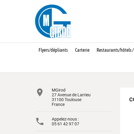
Flyers/dépliants
Carterie
Restaurants/hôtels /

MGirod
27 Avenue de Larrieu
C
31100 Toulouse
France

Appelez-nous :
05 61 42 97 07