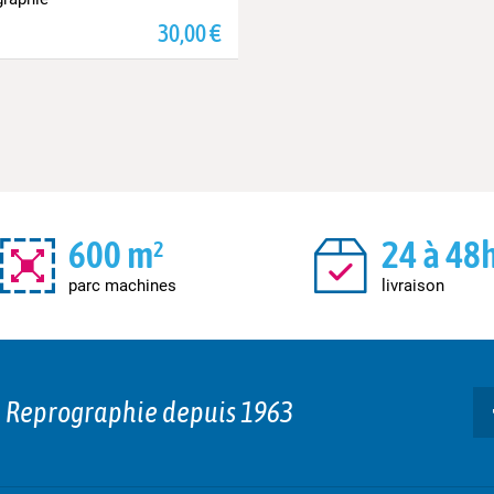
Prix
30,00 €
600 m²
24 à 48
parc machines
livraison
n Reprographie depuis 1963