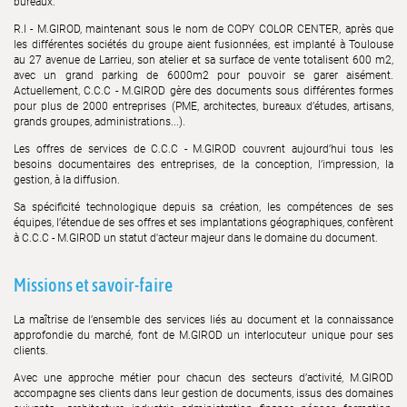
bureaux.
R.I - M.GIROD, maintenant sous le nom de COPY COLOR CENTER, après que
les différentes sociétés du groupe aient fusionnées, est implanté à Toulouse
au 27 avenue de Larrieu, son atelier et sa surface de vente totalisent 600 m2,
avec un grand parking de 6000m2 pour pouvoir se garer aisément.
Actuellement, C.C.C - M.GIROD gère des documents sous différentes formes
pour plus de 2000 entreprises (PME, architectes, bureaux d’études, artisans,
grands groupes, administrations...).
Les offres de services de C.C.C - M.GIROD couvrent aujourd’hui tous les
besoins documentaires des entreprises, de la conception, l’impression, la
gestion, à la diffusion.
Sa spécificité technologique depuis sa création, les compétences de ses
équipes, l’étendue de ses offres et ses implantations géographiques, confèrent
à C.C.C - M.GIROD un statut d'acteur majeur dans le domaine du document.
Missions et savoir-faire
La maîtrise de l’ensemble des services liés au document et la connaissance
approfondie du marché, font de M.GIROD un interlocuteur unique pour ses
clients.
Avec une approche métier pour chacun des secteurs d’activité, M.GIROD
accompagne ses clients dans leur gestion de documents, issus des domaines