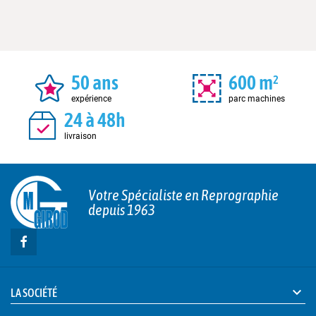
50 ans
600 m²
expérience
parc machines
24 à 48h
livraison
Votre Spécialiste en Reprographie
depuis 1963

LA SOCIÉTÉ