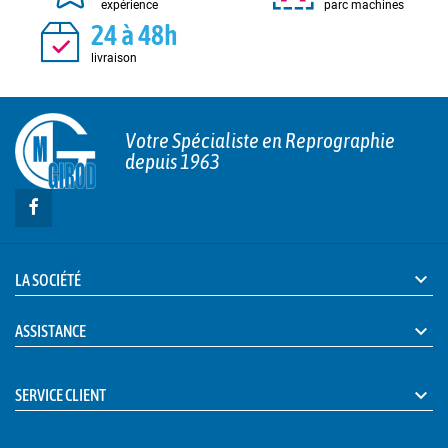
expérience
parc machines
24 à 48h
livraison
Votre Spécialiste en Reprographie
depuis 1963

LA SOCIÉTÉ

ASSISTANCE

SERVICE CLIENT